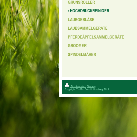
GRÜNSROLLER
HOCHDRUCKREINIGER
LAUBGEBLÄSE
LAUBSAMMELGERÄTE
PFERDEÄPFELSAMMELGERÄTE
GROOMER
SPINDELMÄHER
Druckversion
|
Sitemap
Copyright: TurfPro GmbH, Hamburg, 2018