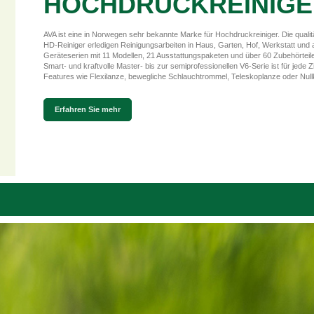
HOCHDRUCKREINIGE
AVA ist eine in Norwegen sehr bekannte Marke für Hochdruckreiniger. Die qualit
HD-Reiniger erledigen Reinigungsarbeiten in Haus, Garten, Hof, Werkstatt und auf
Geräteserien mit 11 Modellen, 21 Ausstattungspaketen und über 60 Zubehörtei
Smart- und kraftvolle Master- bis zur semiprofessionellen V6-Serie ist für jede 
Features wie Flexilanze, bewegliche Schlauchtrommel, Teleskoplanze oder Nullk
Erfahren Sie mehr